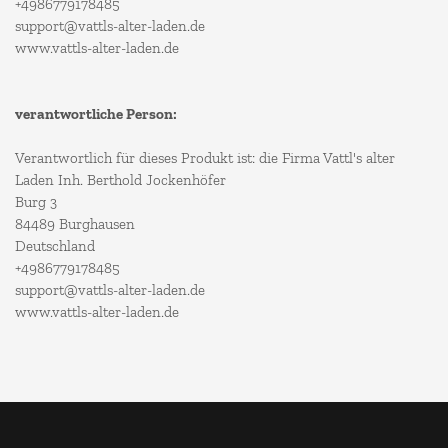
+4986779178485
support@vattls-alter-laden.de
www.vattls-alter-laden.de
verantwortliche Person:
Verantwortlich für dieses Produkt ist: die Firma Vattl's alter
Laden Inh. Berthold Jockenhöfer
Burg 3
84489 Burghausen
Deutschland
+4986779178485
support@vattls-alter-laden.de
www.vattls-alter-laden.de