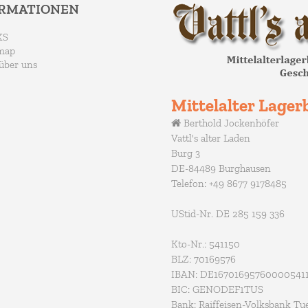
ORMATIONEN
KS
map
über uns
Mittelalter Lagerb
Berthold Jockenhöfer
Vattl's alter Laden
Burg 3
DE-84489 Burghausen
Telefon: +49 8677 9178485
UStid-Nr. DE 285 159 336
Kto-Nr.: 541150
BLZ: 70169576
IBAN: DE16701695760000541
BIC: GENODEF1TUS
Bank: Raiffeisen-Volksbank Tu