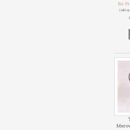
Ihr P
( inkl. 1
L
Merow