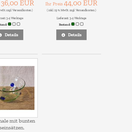
36,00 EUR
44,00 EUR
s
Ihr Preis
MwSt. zzgl.
Versandkosten
)
( inkl. 19 % MwSt. zzgl.
Versandkosten
)
rzeit:
3-4 Werktage
Lieferzeit:
3-4 Werktage
stand:
Bestand:
Details
Details
hale mit bunten
seinsätzen.