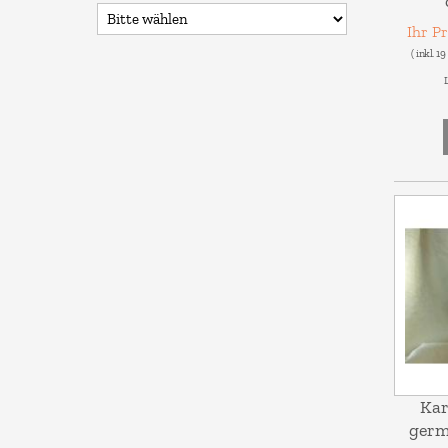
Ihr P
( inkl. 1
L
Kar
germ