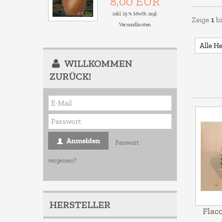
8,00 EUR
inkl. 19 % MwSt. zzgl.
Zeige
1
b
Versandkosten
WILLKOMMEN
ZURÜCK!
Anmelden
Passwort
vergessen?
HERSTELLER
Flaco