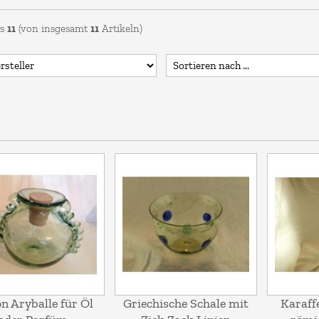
is
11
(von insgesamt
11
Artikeln)
n Aryballe für Öl
Griechische Schale mit
Karaff