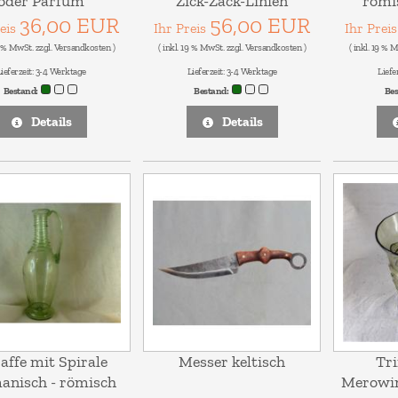
oder Parfüm
Zick-Zack-Linien
römi
36,00 EUR
56,00 EUR
reis
Ihr Preis
Ihr Prei
9 % MwSt. zzgl.
Versandkosten
)
( inkl. 19 % MwSt. zzgl.
Versandkosten
)
( inkl. 19 % 
ieferzeit:
3-4 Werktage
Lieferzeit:
3-4 Werktage
Liefe
Bestand:
Bestand:
Be
Details
Details
affe mit Spirale
Messer keltisch
Tri
anisch - römisch
Merowin