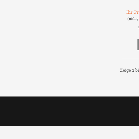
Ihr P
( inkl. 1
L
Zeige
1
b