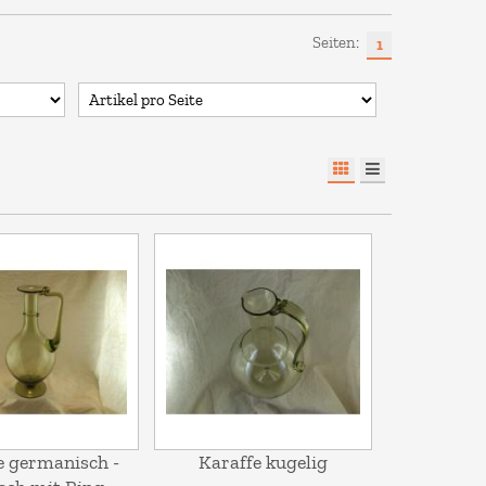
Seiten:
1
e germanisch -
Karaffe kugelig