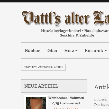
Bücher
Glas
Holz
Keramik
STARTSEITE
»
ZEITALTER
»
ANTIKE
NEUE ARTIKEL
Anti
Weinbecher - Volumen
In dieser
0,25 l hell-meliert
Das ist a