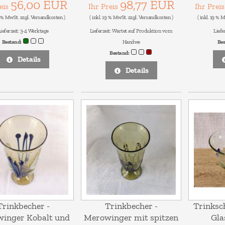
56,00 EUR
98,77 EUR
reis
Ihr Preis
Ihr Prei
9 % MwSt. zzgl.
Versandkosten
)
( inkl. 19 % MwSt. zzgl.
Versandkosten
)
( inkl. 19 % 
ieferzeit:
3-4 Werktage
Lieferzeit:
Wartet auf Produktion vom
Liefe
Bestand:
Handwe
Be
Bestand:
Details
Details
Trinkbecher -
Trinkbecher -
Trinksc
inger Kobalt und
Merowinger mit spitzen
Gla