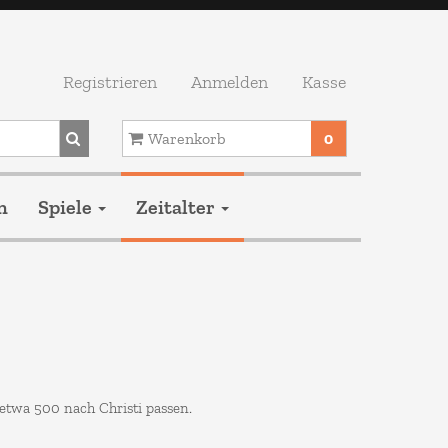
Registrieren
Anmelden
Kasse
Warenkorb
0
Ihr Warenkorb ist leer.
n
Spiele
Zeitalter
s etwa 500 nach Christi passen.