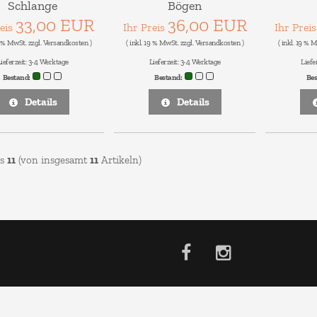
Schlange
Bögen
33,00 EUR
36,00 EUR
reis
Ihr Preis
Ihr Prei
9 % MwSt. zzgl.
Versandkosten
)
( inkl. 19 % MwSt. zzgl.
Versandkosten
)
( inkl. 19 % 
ieferzeit:
3-4 Werktage
Lieferzeit:
3-4 Werktage
Liefe
Bestand:
Bestand:
Be
Details
Details
is
11
(von insgesamt
11
Artikeln)