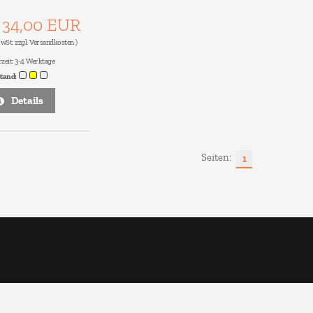
34,00 EUR
s
MwSt. zzgl.
Versandkosten
)
rzeit:
3-4 Werktage
stand:
Details
Seiten:
1