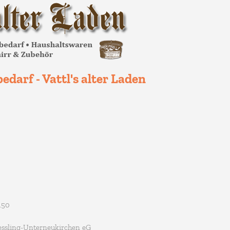
edarf - Vattl's alter Laden
150
essling-Unterneukirchen eG