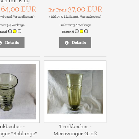
sch mit Ring
64,00 EUR
37,00 EUR
s
Ihr Preis
MwSt. zzgl.
Versandkosten
)
( inkl. 19 % MwSt. zzgl.
Versandkosten
)
rzeit:
3-4 Werktage
Lieferzeit:
3-4 Werktage
stand:
Bestand:
Details
Details
nkbecher -
Trinkbecher -
ger "Schlange"
Merowinger Groß