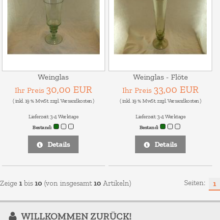
Weinglas
Weinglas - Flöte
30,00 EUR
33,00 EUR
Ihr Preis
Ihr Preis
( inkl. 19 % MwSt. zzgl.
Versandkosten
)
( inkl. 19 % MwSt. zzgl.
Versandkosten
)
Lieferzeit:
3-4 Werktage
Lieferzeit:
3-4 Werktage
Bestand:
Bestand:
Details
Details
Seiten:
Zeige
1
bis
10
(von insgesamt
10
Artikeln)
1
WILLKOMMEN ZURÜCK!