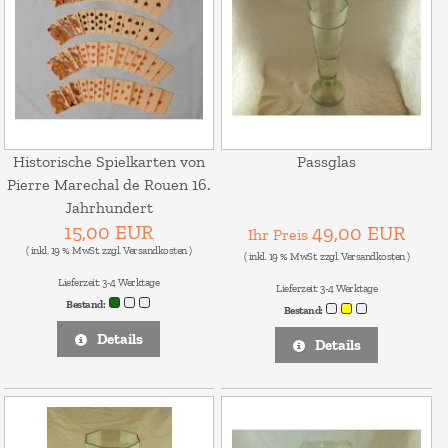
Historische Spielkarten von
Passglas
Pierre Marechal de Rouen 16.
Jahrhundert
15,00 EUR
49,00 EUR
Ihr Preis
( inkl. 19 % MwSt. zzgl.
Versandkosten
)
( inkl. 19 % MwSt. zzgl.
Versandkosten
)
Lieferzeit:
3-4 Werktage
Lieferzeit:
3-4 Werktage
Bestand:
Bestand:
Details
Details