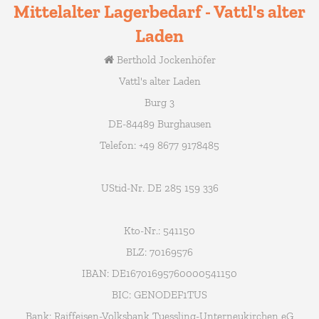
Mittelalter Lagerbedarf - Vattl's alter
Laden
Berthold Jockenhöfer
Vattl's alter Laden
Burg 3
DE-84489 Burghausen
Telefon: +49 8677 9178485
UStid-Nr. DE 285 159 336
Kto-Nr.: 541150
BLZ: 70169576
IBAN: DE16701695760000541150
BIC: GENODEF1TUS
Bank: Raiffeisen-Volksbank Tuessling-Unterneukirchen eG