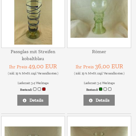
Passglas mit Streifen
Römer
kobaltblau
49,00 EUR
36,00 EUR
Ihr Preis
Ihr Preis
( inkl. 19 % MwSt. zzgl.
Versandkosten
)
( inkl. 19 % MwSt. zzgl.
Versandkosten
)
Lieferzeit:
3-4 Werktage
Lieferzeit:
3-4 Werktage
Bestand:
Bestand:
Details
Details