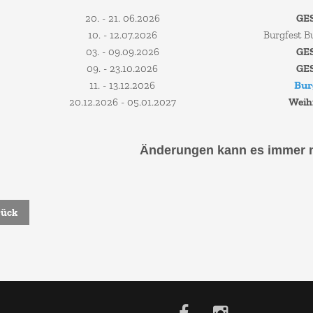
20. - 21. 06.2026
GE
10. - 12.07.2026
Burgfest 
03. - 09.09.2026
GE
09. - 23.10.2026
GE
Bur
11. - 13.12.2026
20.12.2026 - 05.01.2027
Weih
Änderungen kann es immer 
ück