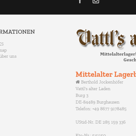
ORMATIONEN
KS
map
über uns
Mittelalter Lagerb
Berthold Jockenhöfer
Vattl's alter Laden
Burg 3
DE-84489 Burghausen
Telefon: +49 8677 9178485
UStid-Nr. DE 285 159 336
Kto-Nr.: 541150