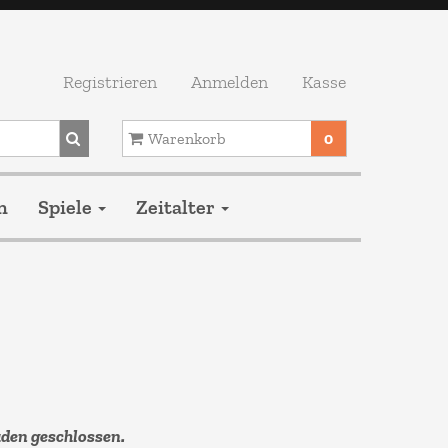
Registrieren
Anmelden
Kasse
Warenkorb
0
Ihr Warenkorb ist leer.
n
Spiele
Zeitalter
aden geschlossen.