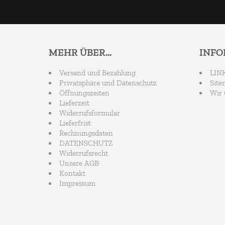
MEHR ÜBER...
INF
Versand und Bezahlung
LIN
Privatsphäre und Datenschutz
Site
Öffnungszeiten
Wir 
Lieferzeit
Widerrufsformular
Lieferfrist
Rechnungsdaten
DATENSCHUTZ
Widerrufsrecht
Unsere AGB
Kontakt
Impressum