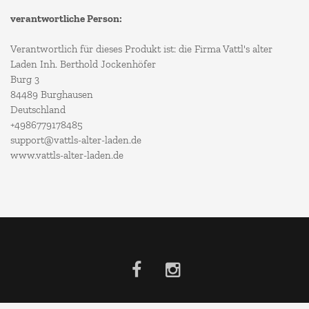
verantwortliche Person:
Verantwortlich für dieses Produkt ist: die Firma Vattl's alter
Laden Inh. Berthold Jockenhöfer
Burg 3
84489 Burghausen
Deutschland
+4986779178485
support@vattls-alter-laden.de
www.vattls-alter-laden.de