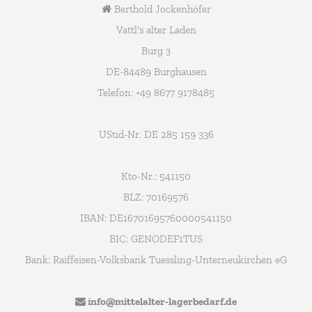
Berthold Jockenhöfer
Vattl's alter Laden
Burg 3
DE-84489 Burghausen
Telefon: +49 8677 9178485
UStid-Nr. DE 285 159 336
Kto-Nr.: 541150
BLZ: 70169576
IBAN: DE16701695760000541150
BIC: GENODEF1TUS
Bank: Raiffeisen-Volksbank Tuessling-Unterneukirchen eG
info@mittelalter-lagerbedarf.de