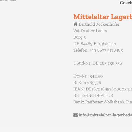
Mittelalter Lagerb
Berthold Jockenhöfer
Vattl's alter Laden
Burg 3
DE-84489 Burghausen
Telefon: +49 8677 9178485
UStid-Nr. DE 285 159 336
Kto-Nr.: 541150
BLZ: 70169576
IBAN: DE16701695760000541
BIC: GENODEF1TUS
Bank: Raiffeisen-Volksbank Tu
info@mittelalter-lagerbeda