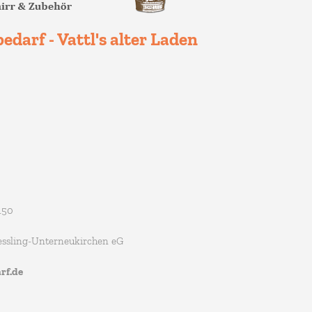
edarf - Vattl's alter Laden
150
essling-Unterneukirchen eG
rf.de