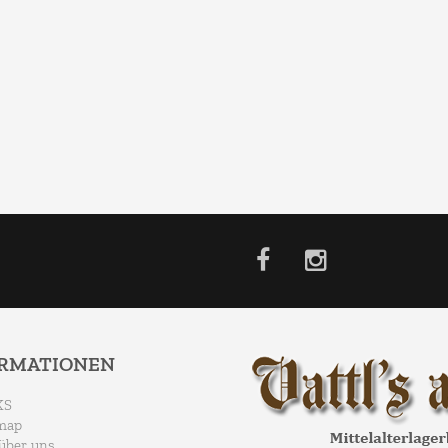
ORMATIONEN
KS
map
über uns