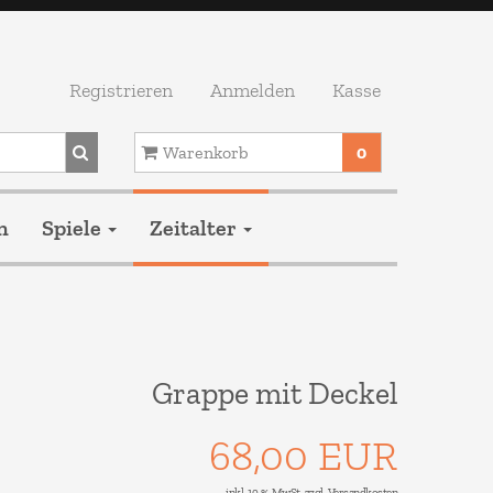
Registrieren
Anmelden
Kasse
Warenkorb
0
Ihr Warenkorb ist leer.
n
Spiele
Zeitalter
Grappe mit Deckel
68,00 EUR
inkl. 19 % MwSt. zzgl.
Versandkosten