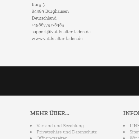
Burg 3
84489 Burghausen
Deutschland
+4986779178485
support@vattls-alter-laden.de
www.vattls-alter-laden.de
MEHR ÜBER...
INF
Versand und Bezahlung
LIN
Privatsphäre und Datenschutz
Site
Öffnungszeiten
Wir 