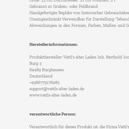
Höhe: 23 cm Durchmesser: 21 cm Volumen: 2 l
Gebrannt in Gruben- oder Feldbrand
Handgefertigte Replike von historischer Gebrauchske
Uneingeschränkt Verwendbar für Darstellung "lebend
Abweichungen in den Formen, Farben, Maßen und Ge
Herstellerinformationen:
Produkthersteller: Vattl's alter Laden Inh. Berthold J
Burg 3
84489 Burghausen
Deutschland
+4986779178485
support@vattls-alter-laden.de
www.vattls-alter-laden.de
verantwortliche Person:
Verantwortlich für dieses Produkt ist: die Firma Vattl