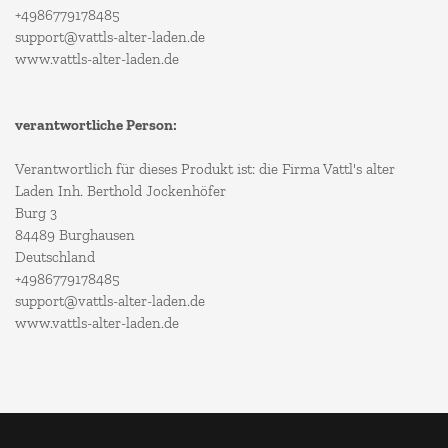
+4986779178485
support@vattls-alter-laden.de
www.vattls-alter-laden.de
verantwortliche Person:
Verantwortlich für dieses Produkt ist: die Firma Vattl's alter
Laden Inh. Berthold Jockenhöfer
Burg 3
84489 Burghausen
Deutschland
+4986779178485
support@vattls-alter-laden.de
www.vattls-alter-laden.de