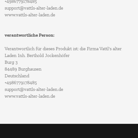
+4986779178485
support@vattls-alter-laden.de
www.vattls-alter-laden.de
verantwortliche Person:
Verantwortlich für dieses Produkt ist: die Firma Vattl's alter
Laden Inh. Berthold Jockenhöfer
Burg 3
84489 Burghausen
Deutschland
+4986779178485
support@vattls-alter-laden.de
www.vattls-alter-laden.de